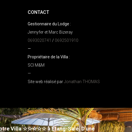
CONTACT
Gestionnaire du Lodge :
Jennyfer et Marc Bizeray
0693020741
/
0692501910
—
Propriétaire de la Villa :
SCI M&M
—
Site web réalisé par
Jonathan THOMAS
otre Villa ☆☆☆☆☆ à Etang-Salé. D’une